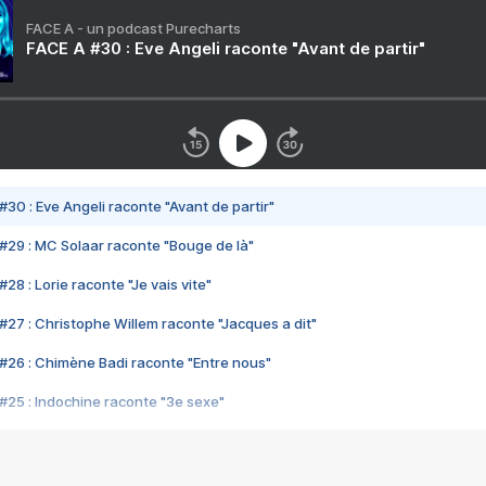
FACE A - un podcast Purecharts
FACE A #30 : Eve Angeli raconte "Avant de partir"
#30 : Eve Angeli raconte "Avant de partir"
#29 : MC Solaar raconte "Bouge de là"
28 : Lorie raconte "Je vais vite"
#27 : Christophe Willem raconte "Jacques a dit"
#26 : Chimène Badi raconte "Entre nous"
#25 : Indochine raconte "3e sexe"
#24 : Zaho raconte "C'est chelou"
#23 : Patrick Bruel raconte "Au café des délices"