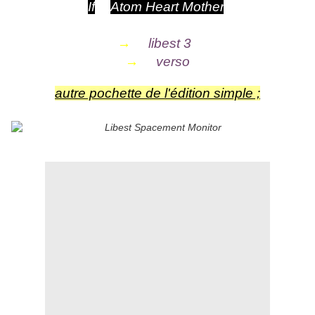
If
&
Atom Heart Mother
.
→
libest 3
→
verso
autre pochette de l'édition simple ;