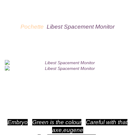
pochette noir format VINYLE.
Et lui-même dans une pochette noir style
enveloppe.
Pochette
Libest Spacement Monitor
Le CD est clipsé dans un coin et un cochon se
déplie quand on ouvre la pochette.
Tres belle édition limitée.
Le CD contient le concert du 16 septembre
1970 au
Paris théâtre de LONDRES avec un son BBC
;
Embryo
/
Green is the colour
/
Careful with that
axe,eugene