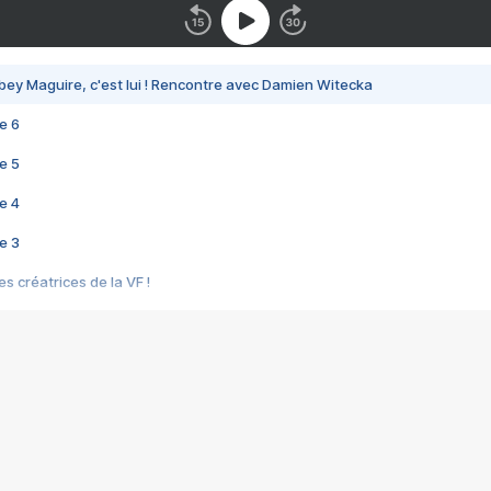
bey Maguire, c'est lui ! Rencontre avec Damien Witecka
e 6
e 5
e 4
e 3
s créatrices de la VF !
e 2
e 1
e Mektoub My Love arrive enfin ! Rencontre avec Shaïn Boumedine et Sal
i : après Toni en famille
elle réalise le bouleversant Dites lui que je l'aime