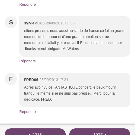
Répondre
S
sylvie du 85
29/09/2013 00:55
etions presents nous aussi au stade de france ce fut un grand
moment de bonheur et d'une grande emotion soiree
memorable .Il fallait y etre c'etait lLE concert a ne pas louper
.thanks merci obrigado Mr Waters
Répondre
F
FRED06
25/09/2013 17:31
Après avoir vu ce FANTASTIQUE concert, je peux mourir
tranquille même si je ne suis pas pressé... Merci pour la
dédicace, FRED.
Répondre
< 2013
1977 >