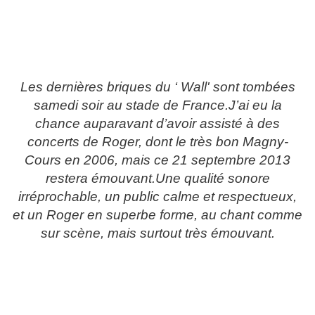
Voila, c’est fini,,,
Les dernières briques du ‘ Wall' sont tombées
samedi soir au stade de France.J’ai eu la
chance auparavant d’avoir assisté à des
concerts de Roger, dont le très bon Magny-
Cours en 2006, mais ce 21 septembre 2013
restera émouvant.Une qualité sonore
irréprochable, un public calme et respectueux,
et un Roger en superbe forme, au chant comme
sur scène, mais surtout très émouvant.
L’interprétation des chansons sur-mesure, et les
musiciens excellents.
Le mur est tombé et quelques fans repartiront
heureux avec des morceaux sous le bras.