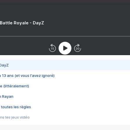
 Battle Royale - DayZ
 DayZ
 a 13 ans (et vous l'avez ignoré)
e (littéralement)
im Rayan
 toutes les règles
s les jeux vidéo
us choquant de Rockstar ? - Le scandale BULLY