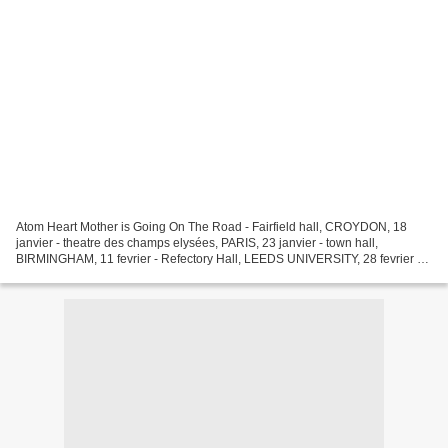
Atom Heart Mother is Going On The Road - Fairfield hall, CROYDON, 18
janvier - theatre des champs elysées, PARIS, 23 janvier - town hall,
BIRMINGHAM, 11 fevrier - Refectory Hall, LEEDS UNIVERSITY, 28 fevrier -
audimat , HAMBOURG, 12 mars - konzert Saal,...