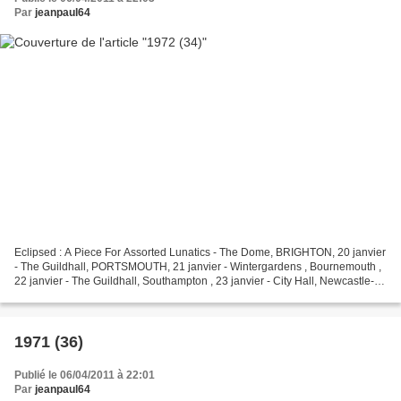
Par
jeanpaul64
Eclipsed : A Piece For Assorted Lunatics - The Dome, BRIGHTON, 20 janvier
- The Guildhall, PORTSMOUTH, 21 janvier - Wintergardens , Bournemouth ,
22 janvier - The Guildhall, Southampton , 23 janvier - City Hall, Newcastle-
Upon-Tyne , 27 janvier - Refectory...
1971 (36)
Publié le 06/04/2011 à 22:01
Par
jeanpaul64