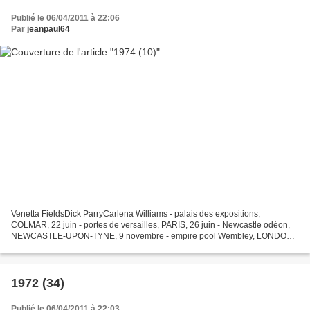
Publié le 06/04/2011 à 22:06
Par
jeanpaul64
Venetta FieldsDick ParryCarlena Williams - palais des expositions,
COLMAR, 22 juin - portes de versailles, PARIS, 26 juin - Newcastle odéon,
NEWCASTLE-UPON-TYNE, 9 novembre - empire pool Wembley, LONDON,
15 novembre - empire pool Wembley, LONDON, 16 novembre...
1972 (34)
Publié le 06/04/2011 à 22:03