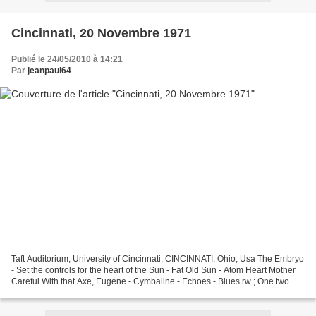
Cincinnati, 20 Novembre 1971
Publié le 24/05/2010 à 14:21
Par
jeanpaul64
Taft Auditorium, University of Cincinnati, CINCINNATI, Ohio, Usa The Embryo
- Set the controls for the heart of the Sun - Fat Old Sun - Atom Heart Mother
Careful With that Axe, Eugene - Cymbaline - Echoes - Blues rw ; One two.
Good, and this is the first...