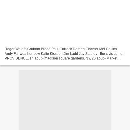
Roger Waters Graham Broad Paul Carrack Doreen Chanter Mel Collins
Andy Fairweather Low Katie Kissoon Jim Ladd Jay Stapley - the civic center,
PROVIDENCE, 14 aout - madison square gardens, NY, 26 aout - Market
Square Arena, INDIANAPOLIS, 5 septembre -...