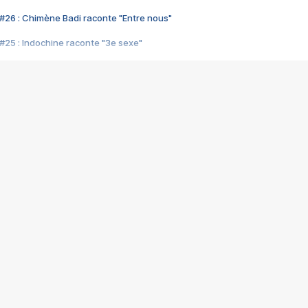
#26 : Chimène Badi raconte "Entre nous"
#25 : Indochine raconte "3e sexe"
#24 : Zaho raconte "C'est chelou"
#23 : Patrick Bruel raconte "Au café des délices"
#22 : Kyo raconte "Le chemin"
#21 : Nolwenn Leroy raconte "Cassé"
#20 : Patrick Hernandez raconte "Born to be alive"
#19 : Lorie raconte "Près de moi"
#18 : Michael Jones raconte "A nos actes manqués" (avec Jean-Jacque
#17 : Khaled raconte "Aïcha"
#16 : Corneille raconte "Parce qu'on vient de loin"
#15 : Indochine raconte "L'aventurier"