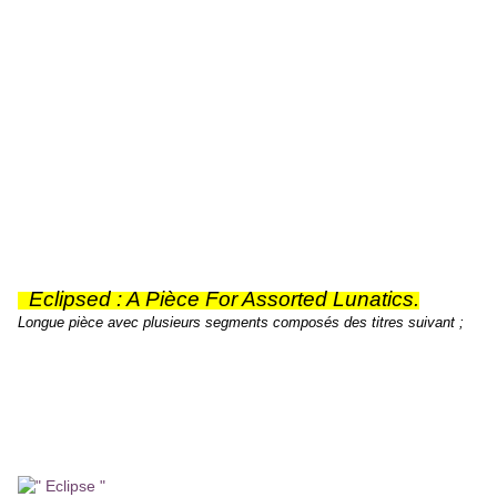
celle de ‘ LA VALLEE ‘ fut exécuté à la hâte par
un PINK FLOYD qui, entre temps, était devenu
l’un des trois ou quatre groupes les plus adulés
d’Europe.
Le Floyd travaille beaucoup en cette année 72’
et donne pas mal de concert. En plus de la
bande sonore du film, le groupe travail sur un
projet jusque la inconnu des disquaires de
l’époque mais pas du public qui assiste à l’un de
leur concert. Le 20 Janvier 1972, Pink Floyd
présente au Dôme de BRIGHTON;
Eclipsed : A Pièce For Assorted Lunatics.
Longue
pièce
avec plusieurs segments composés des titres suivant ;
Heart Beat – Breathe – On The Run Jams –
Time - The Mortality Sequence – Money – Us
and Them – Any Coloured Jams – Brain
Damage - Eclipse