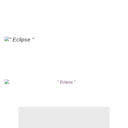
8
Septembre
au 30
Septembre
dont 2 concerts
au Canada plus une date a l’Empire Pool
de
Wembley
pour le ‘
A
Benefit
For
War
on
Want
and
Oxfam
.
Tournée
Européenne du 10 novembre au 10 décembre.
Du 22 au 26 Novembre, Pink Floyd
accompagne les ballets de Roland Petit à la
salle Valliers de Marseille et jouent One Of
These Days, Careful With That Axe, Eugene,
Obscured By Clouds/When You’re In et Echoes.